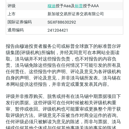
评级
穆迪
授予Aaa及
标普
授予AAA
上市
新加坡交易所证券交易有限公司
国际证券编码
SGXF88630292
通用编码
241204421
报告由穆迪投资者服务公司或标普全球旗下的标准普尔评
级集团(评级机构)所编制，并经其同意可在本网站全面读
取。淡马锡并不对这些报告负责，也不对报告的内容负
责。淡马锡免除这些报告在任何情况下可能引发的所有及
任何责任。这些报告中的声明、评论及意见为各评级机构
自身的声明、评论及意见，并非淡马锡所发表。淡马锡在
本网站提供这些报告，并非肯定或重复发表其内容。
评级并非推荐购买、脱售或持有在淡马锡中期票据项目下
发行的票据。这些评级可在任何时候被相关评级机构重
审、暂停或收回。评级机构也可能重审或更换整个用于获
取评级的方法。评级意见不应被当作对商业运作的咨询。
任何评级必须只被解读为意见的陈述，而非与票据、淡马
锡或任何其他个体或与任何其他事项关连的事实的陈述。