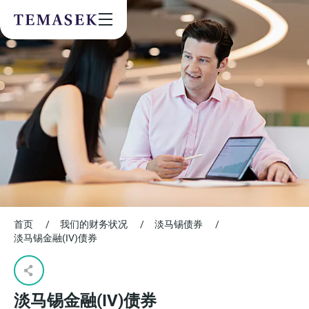
Values & People
Community
Future & Trends
Sustainability
By checking this box, I agree to the
privacy terms
on the website.
SUBSCRIBE
首页
/
我们的财务状况
/
淡马锡债券
/
淡马锡金融(IV)债券
淡马锡金融(IV)债券