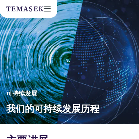
Values & People
Community
Future & Trends
Sustainability
By checking this box, I agree to the
privacy terms
on the website.
SUBSCRIBE
可持续发展
我们的可持续发展历程