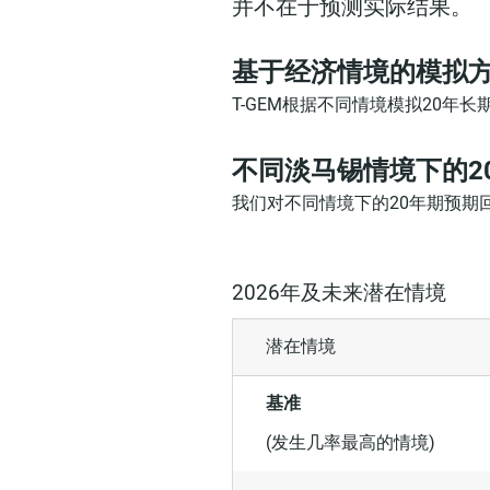
并不在于预测实际结果。
基于经济情境的模拟
T-GEM根据不同情境模拟20
不同淡马锡情境下的2
我们对不同情境下的20年期预期
2026年及未来潜在情境
潜在情境
基准
(发生几率最高的情境)