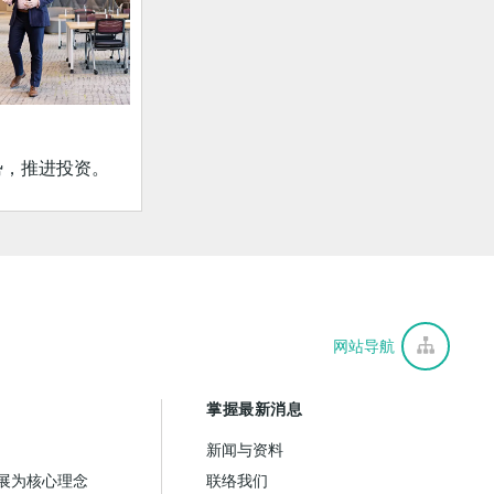
势，推进投资。
网站导航
掌握最新消息
新闻与资料
展为核心理念
联络我们