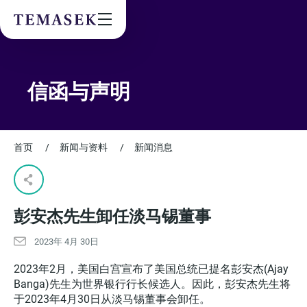
Values & People
Community
Future & Trends
Sustainability
信函与声明
By checking this box, I agree to the
privacy terms
on the website.
首页
/
新闻与资料
/
新闻消息
SUBSCRIBE
彭安杰先生卸任淡马锡董事
2023年 4月 30日
2023年2月，美国白宫宣布了美国总统已提名彭安杰(Ajay
Banga)先生为世界银行行长候选人。因此，彭安杰先生将
于2023年4月30日从淡马锡董事会卸任。