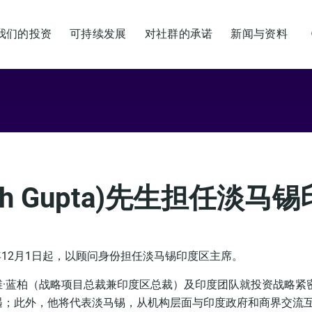
Values & People
Community
Future & Trends
Sustainability
我们的投资
可持续发展
对社群的承诺
新闻与资料
By checking this box, I agree to the
privacy terms
on the website.
SUBSCRIBE
ush Gupta)先生担任淡
于2025年12月1日起，以顾问身份担任淡马锡印度区主席。
维·蓝柏（战略项目总裁兼印度区总裁）及印度团队就投资战略紧
遇；此外，他将代表淡马锡，从机构层面与印度政府和商界交流